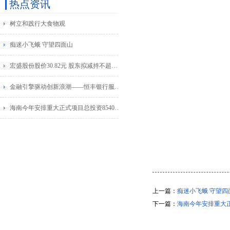
热点资讯
树立和践行大食物观
痴迷小飞蛾 守望四面山
宏盛股份股价30.82元 股东拟减持不超过2.86%股份
金融引擎驱动创新浪潮——恒丰银行服务新质生产力金融实践
海南今年安排重大正式项目总投资8540亿元
上一篇：
痴迷小飞蛾 守望四
下一篇：
海南今年安排重大正